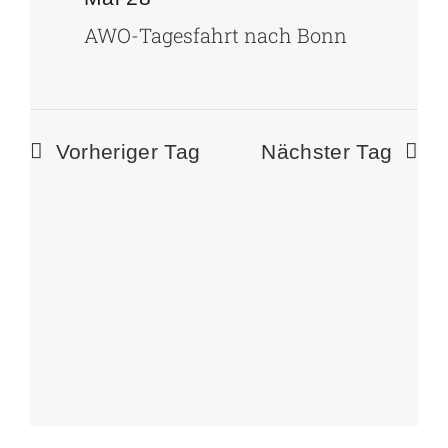
Mai
EINRI
Ansi
AWO-Tagesfahrt nach Bonn
28,
Navi
Vorheriger Tag
Nächster Tag
2026