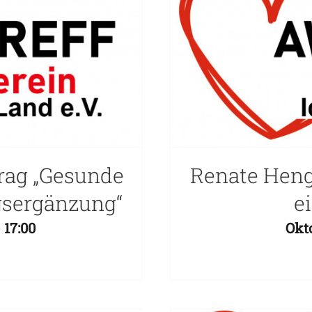
rag „Gesunde
Renate Heng
gsergänzung“
e
-
17:00
Okto