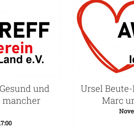
 „Gesund und
Ursel Beute-
tz mancher
Marc un
Nove
17:00