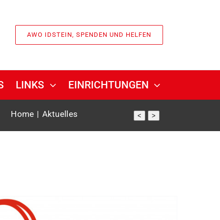
AWO IDSTEIN, SPENDEN UND HELFEN
S
LINKS
EINRICHTUNGEN
Home
Aktuelles
<
>