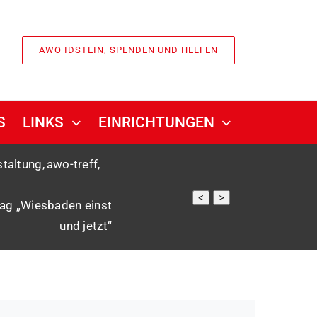
AWO IDSTEIN, SPENDEN UND HELFEN
S
LINKS
EINRICHTUNGEN
staltung
awo-treff
<
>
ag „Wiesbaden einst
und jetzt“