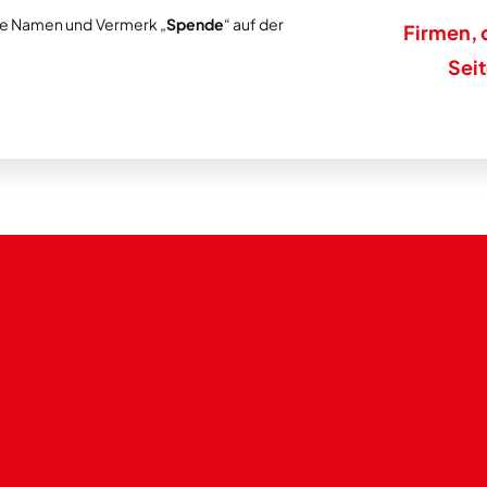
tte Namen und Vermerk „
Spende
“ auf der
Firmen, 
Sei