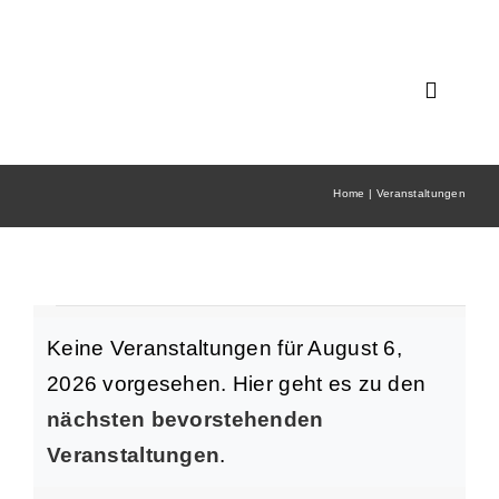
Zum
Inhalt
springen
Toggle
Navigat
START
Home
Veranstaltungen
ÜBER 
ANGE
Veranstaltung
MITGL
Keine Veranstaltungen für August 6,
2026 vorgesehen. Hier geht es zu den
AKTUE
für
Hinweis
nächsten bevorstehenden
Veranstaltungen
.
LINKS