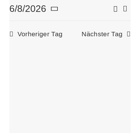
August
6/8/2026
Suche
Ver
EINRI
Vera
Tag
Ans
Datum
6,
Nav
wählen.
Suc
Vorheriger Tag
Nächster Tag
und
2026
Ansi
Navi