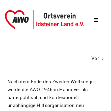
Zum
Inhalt
springen
Toggle
Navigat
STARTSEITE
ÜBER UNS
Vor
ANGEBOTE
MITGLIEDSCHAFT
Nach dem Ende des Zweiten Weltkriegs
wurde die AWO 1946 in Hannover als
AKTUELLES
parteipolitisch und konfessionell
LINKS
unabhängige Hilfsorganisation neu